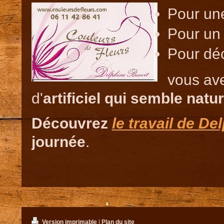
Pour une
Pour un 
Pour déc
vous av
d'
artificiel qui semble natur
Découvrez
le travail de De
journée
.
Version imprimable
|
Plan du site