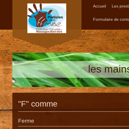
Accueil
Les prest
Formulaire de cont
les main
"F" comme
Ferme