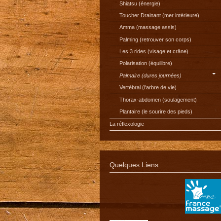
Shiatsu (énergie)
Toucher Drainant (mer intérieure)
Amma (massage assis)
Palming (retrouver son corps)
Les 3 rides (visage et crâne)
Polarisation (équilibre)
Palmaire (dures journées)
Vertébral (l'arbre de vie)
Thorax-abdomen (soulagement)
Plantaire (le sourire des pieds)
La réflexologie
Quelques Liens