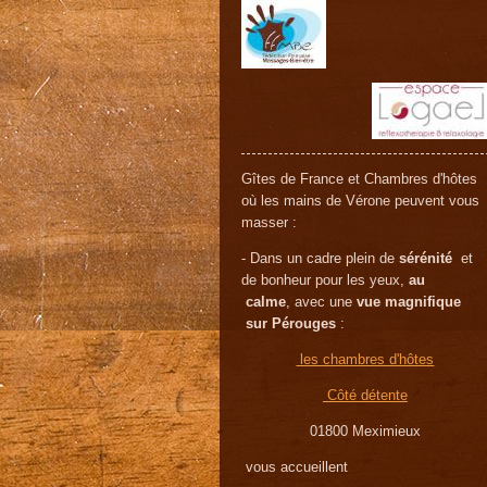
Gîtes de France et Chambres d'hôtes
où les mains de Vérone peuvent vous
masser :
- Dans un cadre plein de
sérénité
et
de bonheur pour les yeux,
au
calme
, avec une
vue magnifique
sur Pérouges
:
les chambres d'hôtes
Côté détente
01800 Meximieux
vous accueillent