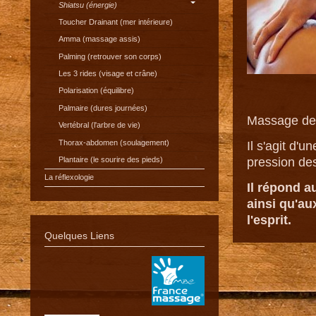
Shiatsu (énergie)
Toucher Drainant (mer intérieure)
Amma (massage assis)
Palming (retrouver son corps)
Les 3 rides (visage et crâne)
Polarisation (équilibre)
Palmaire (dures journées)
Massage de b
Vertébral (l'arbre de vie)
Thorax-abdomen (soulagement)
Il s'agit d'
Plantaire (le sourire des pieds)
pression des
La réflexologie
Il répond a
ainsi qu'au
l'esprit.
Quelques Liens