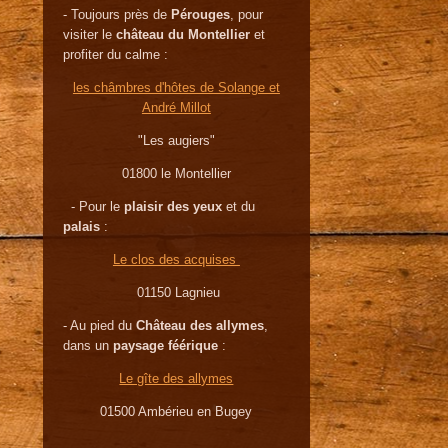
- Toujours près de
Pérouges
, pour
visiter le
château du Montellier
et
profiter du calme :
les châmbres d'hôtes de Solange et
André Millot
"Les augiers"
01800 le Montellier
- Pour le
plaisir des yeux
et du
palais
:
Le clos des acquises
01150 Lagnieu
- Au pied du
Château des allymes
,
dans un
paysage féérique
:
Le gîte des allymes
01500 Ambérieu en Bugey