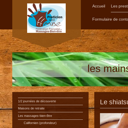
Accueil
Les prest
Formulaire de cont
les main
Le shiats
1/2 journées de découverte
Maisons de retraite
Les massages-bien-être
Californien (profondeur)