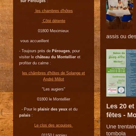
sur Pérouges
:
les chambres d'hôtes
Côté détente
01800 Meximieux
assis ou de
vous accueillent
- Toujours près de
Pérouges
, pour
visiter le
château du Montellier
et
profiter du calme :
les châmbres d'hôtes de Solange et
André Millot
"Les augiers"
01800 le Montellier
Les 20 et
- Pour le
plaisir des yeux
et du
fêtes - M
palais
:
Le clos des acquises
Une trentain
tombola
01150 Lagnieu