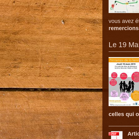
vous avez é
remercions
Le 19 Ma
celles qui 
Arti