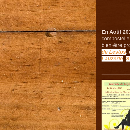
En Août 20
compostelle 
bien-être p
de Lestos
,
Lauzerte
,
S