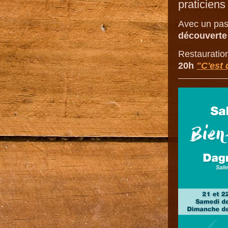
praticien
Avec un pas
découverte
Restauration
20h
"C'est 