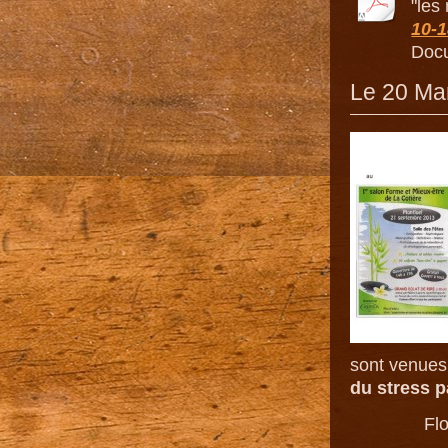
"les
10-1
Docu
Le 20 Ma
sont venues 
du stress p
Fl