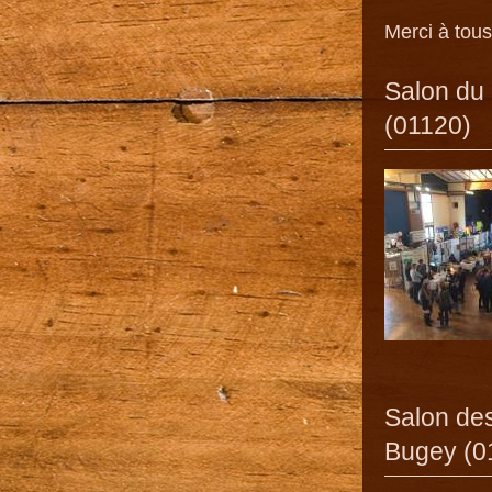
Merci à tou
Salon du 
(01120)
Salon des
Bugey (0