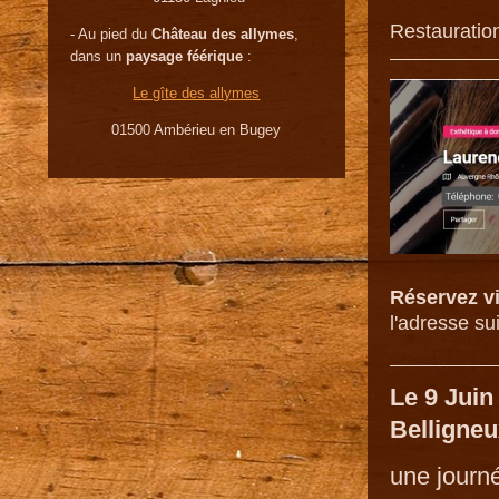
Restauration
- Au pied du
Château des allymes
,
dans un
paysage féérique
:
Le gîte des allymes
01500 Ambérieu en Bugey
Réservez v
l'adresse su
Le 9 Juin
Belligneu
une journ