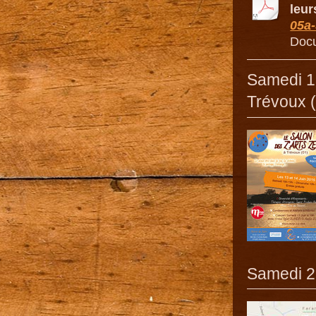
leur
05a
Docu
Samedi 13
Trévoux 
Samedi 2