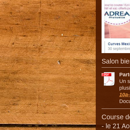
Salon bie
Part
Un s
plus
10a-
Docu
Course d
- le 21 A