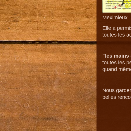
Meximieux.
Elle a perm
toutes les a
"
les
m
ai
n
s
toutes les 
quand même
Nous garder
belles renco