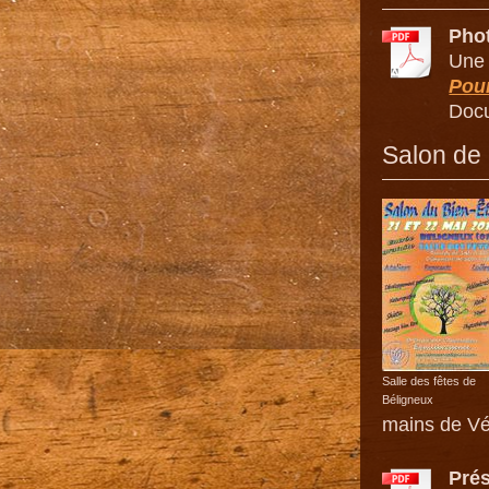
Pho
Une 
Pour
Docu
Salon de 
Salle des fêtes de
Béligneux
mains de Vé
Prés